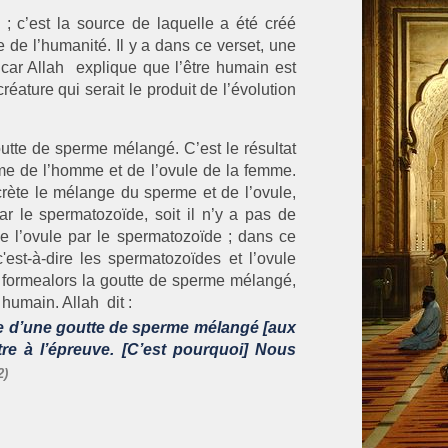
 c’est la source de laquelle a été créé
e de l’humanité. Il y a dans ce verset, une
, car Allah explique que l’être humain est
réature qui serait le produit de l’évolution
tte de sperme mélangé. C’est le résultat
me de l’homme et de l’ovule de la femme.
crète le mélange du sperme et de l’ovule,
par le spermatozoïde, soit il n’y a pas de
 l’ovule par le spermatozoïde ; dans ce
'est-à-dire les spermatozoïdes et l’ovule
se formealors la goutte de sperme mélangé,
e humain. Allah dit :
e d’une goutte de sperme mélangé [aux
re à l’épreuve. [C’est pourquoi] Nous
2)