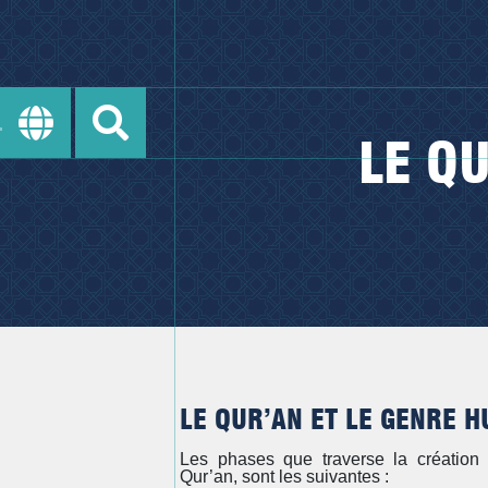
LE Q
LE QUR’AN ET LE GENRE 
Les phases que traverse la créatio
Qur’an, sont les suivantes :