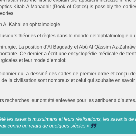
ptics Kitab AlManadhir (Book of Optics) is possibly the earlie
heories
sah Al Kahal en ophtalmologie
lusieurs théories et règles dans le monde del’ophtalmologie ou
hirurgie. La position d’Al Bagdady et Abû Al Qâssim Az-Zahrâw
importante. Ce dernier a écrit une encyclopédie médicale de tre
urgicales et leur mode d’emploi:
 pionnier qui a dessiné des cartes de premier ordre et conçu 
e la civilisation sont nombreux et celui qui souhaite en savoir p
rs recherches leur ont été enlevées pour les attribuer à d’autres
été les savants musulmans et leurs réalisations, les savants de 
urait connu un retard de quelques siècles »