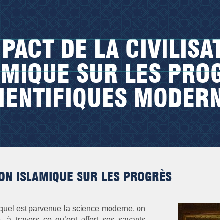
MPACT DE LA CIVILISA
AMIQUE SUR LES PRO
IENTIFIQUES MODER
TION ISLAMIQUE SUR LES PROGRÈS
S
uquel est parvenue la science moderne, on
e, à travers ce qu’ont offert ses savants