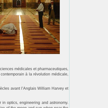
 sciences médicales et pharmaceutiques,
 contemporain à la révolution médicale,
iècles avant l’Anglais William Harvey et
in optics, engineering and astronomy.
e size of the moon and sun when near the