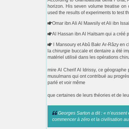
horizon. His seven volume treatise on o
used the results of experiments to test t
Omar ibn Ali Al Mawsily et Ali ibn Is
Al Hassan ibn Al Haitsam qui a créé p
l Mansoury et Abû Bakr Ar-Râzy en c
la chirurgie buccale et dentaire a été 
matériel utilisé dans les opérations chir
mire Al Cherif Al Idrissy, ce géographe
musulmans qui ont contribué au progrès d
parlé et voir même
que certaines de leurs théories et de leu
Georges Sarton a dit : « n’eussent 
commencer à zéro et la civilisation a