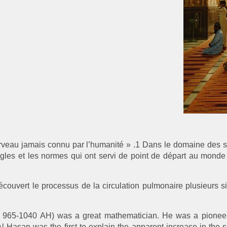
cerveau jamais connu par l’humanité » .1 Dans le domaine des
ègles et les normes qui ont servi de point de départ au monde
écouvert le processus de la circulation pulmonaire plusieurs s
965-1040 AH) was a great mathematician. He was a pioneer 
Al-Hasan was the first to explain the apparent increase in th