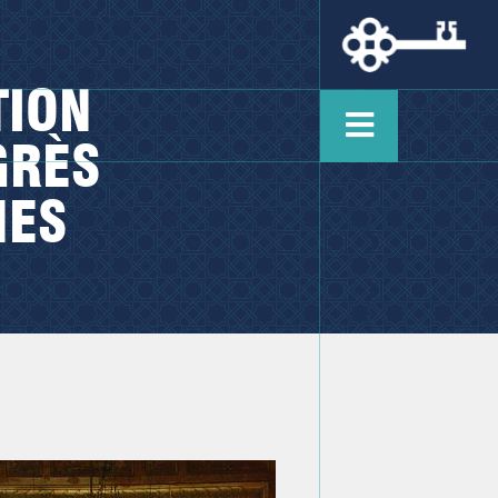
TION
GRÈS
NES