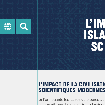
L’I
ISL
SC
L’IMPACT DE LA CIVILISA
SCIENTIFIQUES MODERNE
Si l’on regarde les bases du progrès a
s’aperçoit que la civilisation islamiqu