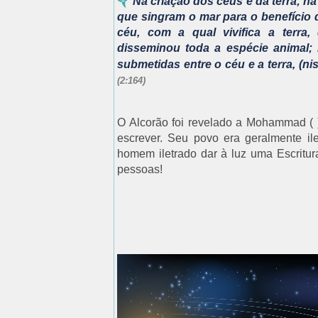
Na criação dos céus e da terra; na
que singram o mar para o benefício
céu, com a qual vivifica a terra
disseminou toda a espécie animal
submetidas entre o céu e a terra, (ni
(2:164)
O Alcorão foi revelado a Mohammad ( ),
escrever. Seu povo era geralmente i
homem iletrado dar à luz uma Escritu
pessoas!