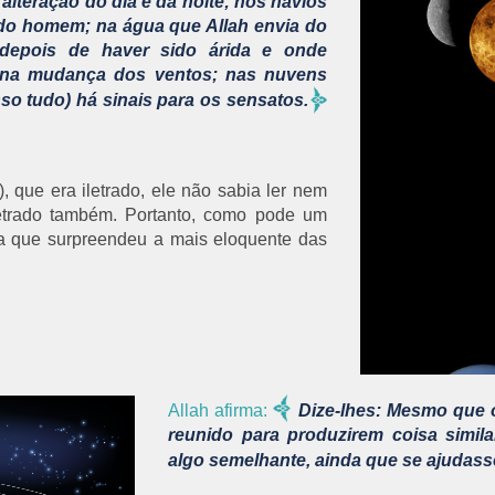
 alteração do dia e da noite; nos navios
 do homem; na água que Allah envia do
, depois de haver sido árida e onde
; na mudança dos ventos; nas nuvens
sso tudo) há sinais para os sensatos.
 que era iletrado, ele não sabia ler nem
letrado também. Portanto, como pode um
ra que surpreendeu a mais eloquente das
Allah afirma:
Dize-lhes: Mesmo que 
reunido para produzirem coisa similar
algo semelhante, ainda que se ajuda