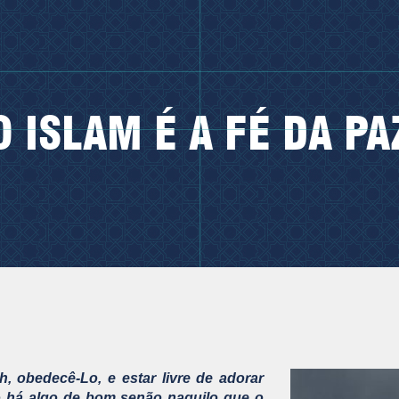
O ISLAM É A FÉ DA PA
h, obedecê-Lo, e estar livre de adorar
o há algo de bom senão naquilo que o