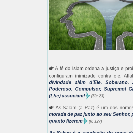
A fé do Islam ordena a justiça e p
configuram inimizade contra ele. Al
divindade além d’Ele, Soberano, A
Poderoso, Compulsor, Supremo! Glo
(Lhe) associam!
(59: 23)
As-Salam (a Paz) é um dos nomes
morada de paz junto ao seu Senhor, p
quanto fizerem
(6: 127)
As-Salam é a saudação do povo de 