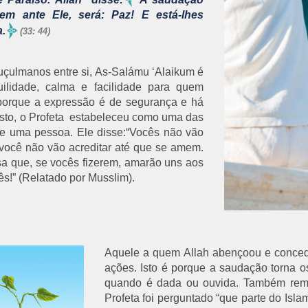
m ante Ele, será: Paz! E está-lhes
.
(33: 44)
ulmanos entre si, As-Salámu ‘Alaikum é
ilidade, calma e facilidade para quem
porque a expressão é de segurança e há
isto, o Profeta estabeleceu como uma das
e uma pessoa. Ele disse:“Vocês não vão
 você não vão acreditar até que se amem.
sa que, se vocês fizerem, amarão uns aos
s!” (Relatado por Musslim).
Aquele a quem Allah abençoou e conce
ações. Isto é porque a saudação torna o
quando é dada ou ouvida. Também remo
Profeta foi perguntado “que parte do Isl