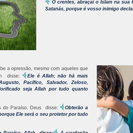
Ó crentes, abraçai o Islam na sua 
Satanás, porque é vosso inimigo decla
roibe a opressão, mesmo com aqueles que
lah disse:
Ele é Allah; não há mais
ugusto, Pacífico, Salvador, Zeloso,
rificado seja Allah por tudo quanto
 do Paraíso. Deus disse:
Obterão a
orque Ele será o seu protetor por tudo
Paraíso. Allah disse:
A saudação