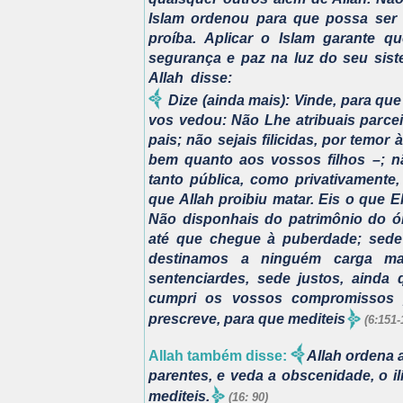
Islam ordenou para que possa ser f
proíba. Aplicar o Islam garante 
segurança e paz na luz do seu sist
Allah disse:
Dize (ainda mais): Vinde, para qu
vos vedou: Não Lhe atribuais parcei
pais; não sejais filicidas, por temor
bem quanto aos vossos filhos –; n
tanto pública, como privativamente,
que Allah proibiu matar. Eis o que E
Não disponhais do patrimônio do ór
até que chegue à puberdade; sede
destinamos a ninguém carga ma
sentenciardes, sede justos, ainda 
cumpri os vossos compromissos 
prescreve, para que mediteis
(6:151-
Allah também disse:
Allah ordena a
parentes, e veda a obscenidade, o ilí
mediteis.
(16: 90)