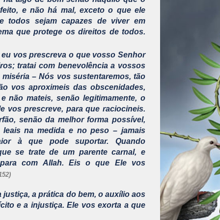
eito, e não há mal, exceto o que ele
que todos sejam capazes de viver em
ema que protege os direitos de todos.
e eu vos prescreva o que vosso Senhor
ros; tratai com benevolência a vossos
 à miséria – Nós vos sustentaremos, tão
ão vos aproximeis das obscenidades,
 e não mateis, senão legitimamente, o
le vos prescreve, para que raciocineis.
fão, senão da melhor forma possível,
 leais na medida e no peso – jamais
ior à que pode suportar. Quando
que se trate de um parente carnal, e
para com Allah. Eis o que Ele vos
152)
 justiça, a prática do bem, o auxílio aos
cito e a injustiça. Ele vos exorta a que