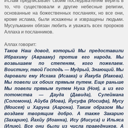
Ислам предписывает своим последователям верить в
то, что существовали и другие небесные религии,
основанные на божественных посланиях, но все они,
кроме ислама, были искажены и извращены людьми.
Мусульманин обязан любить и уважать всех пророков
Аллаха и посланников.
Аллах говорит:
Таков Наш довод, который Мы предоставили
Ибрахиму (Аврааму) против его народа. Мы
возвышаем по степеням, кого пожелаем.
Воистину, твой Господь — Мудрый, Знающий. Мы
даровали ему Исхака (Исаака) и Йакуба (Иакова).
Мы повели их обоих прямым путем. Еще раньше
Мы повели прямым путем Нуха (Ноя), а из его
потомства — Дауда (Давида), Сулеймана
(Соломона), Айуба (Иова), Йусуфа (Иосифа), Мусу
(Моисея) и Харуна (Аарона). Таким образом Мы
воздаем творящим добро. А также Закарию
(Захарию), Йахйу (Иоанна), Ису (Иисуса) и Ильяса
(Илию). Все они были из числа праведников. А