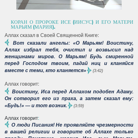
КОРАН О ПРОРОКЕ ИСЕ (ИИСУС) И ЕГО МАТЕРИ
МАРЬЯМ (МАРИЯ).
Аллах сказал в Своей Священной Книге:
Вот сказали ангелы: «О Марьям! Воистину,
Аллах избрал тебя, очистил и возвысил над
женщинами миров. О Марьям! Будь смиренной
перед Господом твоим, падай ниц и кланяйся
вместе с теми, кто кланяется»
(3:42)
Аллах говорит:
Воистину, Иса перед Аллахом подобен Адаму.
Он сотворил его из праха, а затем сказал ему:
«Будь!» — и тот возник.
(3:59)
Аллах говорит
:
О люди Писания! Не проявляйте чрезмерности
в вашей религии и говорите об Аллахе только