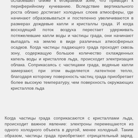
ослабевают ближе к егокраевой зоне, что приводит к
периферийному кучеванию. Вследствие вертикального
роста облако достигает холодных слоев атмосферы, где
начинают образовываться и постепенно увеличиваются в
размерах дождевые капли и кристаллы града. И когда
восходящий поток воздуха перестает удерживать
потяжелевшие капли воды и частицы града, они начинают
выпадать на землю в виде различных атмосферных
осадков. Когда частицы падающего града проходят сквозь
зону, содержащую большое количество охлажденных
капель воды и кристаллов льда, происходит электризация
облака. Соприкасаясь с частицами града, водяные капли
замерзают, при этом выделяется латентное тепло,
благодаря которому поверхность частиц града приобретает
более высокую температуру, чем поверхность окружающих
кристаллов льда
Когда частицы града соприкасаются с кристаллами льда,
происходит важное явление: электроны перемещаются из
одного холодного объекта в другой, менее холодный. Таким
образом, частицы града приобретают отрицательный заряд.