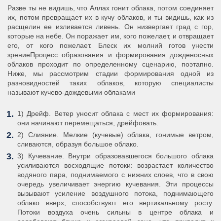
Разве ты не видишь, что Аллах гонит облака, потом соединяет
их, потом превращает их в кучу облаков, и ты видишь, как из
расщелин ее изливается ливень. Он низвергает град с гор,
которые на небе. Он поражает им, кого пожелает, и отвращает
его, от кого пожелает. Блеск их молний готов унести
зрениеПроцесс образования и формирования дожденосных
облаков проходит по определенному сценарию, поэтапно.
Ниже, мы рассмотрим стадии формирования одной из
разновидностей таких облаков, которую специалисты
называют кучево-дождевыми облаками
1) Дрейф. Ветер уносит облака с мест их формирования:
они начинают перемещаться, дрейфовать.
2) Слияние. Мелкие (кучевые) облака, гонимые ветром,
сливаются, образуя большое облако.
3) Кучевание. Внутри образовавшегося большого облака
усиливаются восходящие потоки: возрастает количество
водяного пара, поднимаемого с нижних слоев, что в свою
очередь увеличивает энергию кучевания. Эти процессы
вызывают усиление воздушного потока, поднимающего
облако вверх, способствуют его вертикальному росту.
Потоки воздуха очень сильны в центре облака и