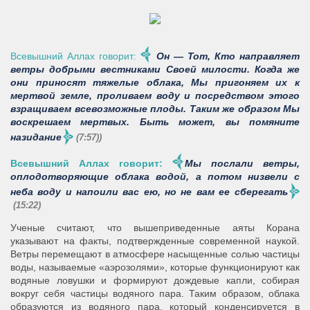
Всевышний Аллах говорит:
Он — Тот, Кто направляет
ветры добрыми вестниками Своей милости. Когда же
они приносят тяжелые облака, Мы пригоняем их к
мертвой земле, проливаем воду и посредством этого
взращиваем всевозможные плоды. Таким же образом Мы
воскрешаем мертвых. Быть может, вы помяните
назидание
(7:57))
Всевышний Аллах говорит:
Мы послали ветры,
оплодотворяющие облака водой, а потом низвели с
неба воду и напоили вас ею, но не вам ее сберегать
(15:22)
Ученые считают, что вышеприведенные аяты Корана
указывают на факты, подтвержденные современной наукой.
Ветры перемещают в атмосфере насыщенные солью частицы
воды, называемые «аэрозолями», которые функционируют как
водяные ловушки и формируют дождевые капли, собирая
вокруг себя частицы водяного пара. Таким образом, облака
образуются из водяного пара, который конденсируется в