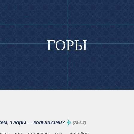
ГОРЫ
жем, а горы — колышками?
(78:6-7)
дает, что строение гор, подобно