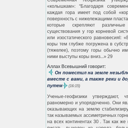
«колышкам»: “Благодаря совреме
каждая гора имеет под собой «кор
поверхность с нижележащими пласта
которые скрепляют различные
существования у гор корневой сис
или изостатического равновесияI: 
коры тем глубже погружена в субстр
(тяжелее), поэтому горы обычно им
ними выступы коры вниз...» 29
Аллах Всевышний говорит:
Он поместил на земле незыбле
вместе с вами, а также реки и 
путем
(16:15)
Ученые-геофизики утверждают,
равномерно и упорядоченно. Они яв
оказывающих на землю стабилизиру
так называемых ассиметричных горн
на всех континентах 30 . Так как же
писать, выходец из народа, боль