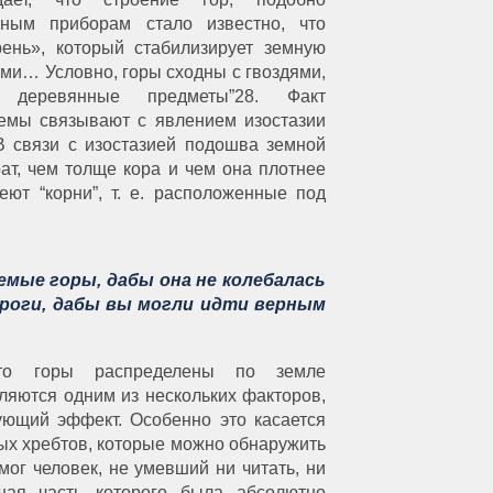
нным приборам стало известно, что
ень», который стабилизирует земную
ми… Условно, горы сходны с гвоздями,
 деревянные предметы”28. Факт
темы связывают с явлением изостазии
«В связи с изостазией подошва земной
ат, чем толще кора и чем она плотнее
еют “корни”, т. е. расположенные под
мые горы, дабы она не колебалась
дороги, дабы вы могли идти верным
 что горы распределены по земле
ляются одним из нескольких факторов,
ющий эффект. Особенно это касается
ых хребтов, которые можно обнаружить
 мог человек, не умевший ни читать, ни
шая часть которого была абсолютно