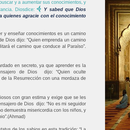
a buscar y a aumentar sus conocimientos, y
ancia. Diosdice
:
Y sabed que Dios
 a quienes agracie con el conocimiento
er y enseñar conocimientos es un camino
de Dios dijo: “Quien emprenda un camino
litará el camino que conduce al Paraíso”.
ardado en secreto, ya que aprender es la
nsajero de Dios dijo: “Quien oculte
 de la Resurrección con una mordaza de
diosos con gran estima y exige que se les
ensajero de Dios dijo: “No es mi seguidor
o demuestra misericordia con los niños, y
bio”.(Ahmad)
atus de los sabios en esta tradición: “La