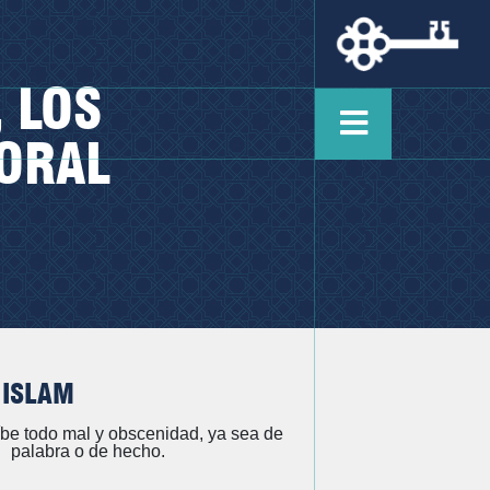
 LOS
ORAL
 ISLAM
íbe todo mal y obscenidad, ya sea de
palabra o de hecho.