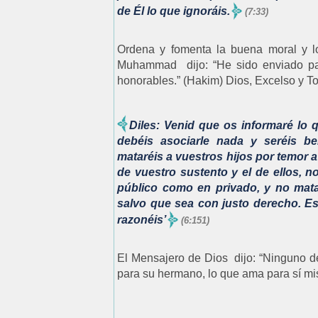
de Él lo que ignoráis.
(7:33)
Ordena y fomenta la buena moral y l
Muhammad dijo: “He sido enviado par
honorables.” (Hakim) Dios, Excelso y T
Diles: Venid que os informaré lo 
debéis asociarle nada y seréis b
mataréis a vuestros hijos por temor
de vuestro sustento y el de ellos, n
público como en privado, y no mata
salvo que sea con justo derecho. E
razonéis’
(6:151)
El Mensajero de Dios dijo: “Ninguno d
para su hermano, lo que ama para sí mi