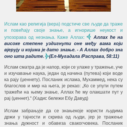
Ислам као религија (вера) подстиче све људе да траже
и повећају своје знање, а игнорише неукост и
упозорава од незнања. Каже Аллах
:
Аллах ће на
високе степене уздигнути оне међу вама који
вјерују и којима је дато знање. - А Аллах добро зна
оно шта радите.
(Ел-Мугадала /Расправа, 58:11)
Ислам сматра да је напор, који се улаже у тражење, уче
и изучавање наука, један од начина (путева) који воде
ка рају (џеннету). Посланик ислама, Мухаммед, нека су
благослов и мир на њега, је рекао: „Ко се упути путем
тражећи на њему знање, Аллах ће му олакшати пут у
рај (џеннет).“ (Хадис бележи Ебу Давуд)
Ислам забрањује да се знањекоје користи људима
држи у тајности и скрива од људи, јер је тражење
знања дужност и обавеза свакогчовека. Посланик