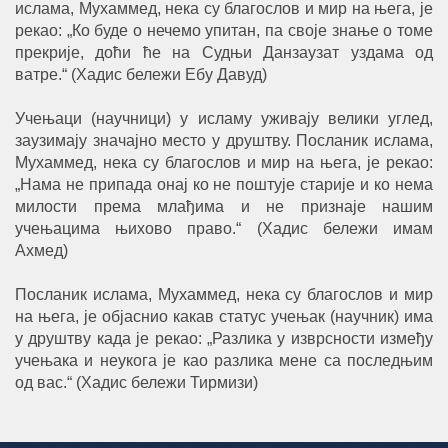
ислама, Мухаммед, нека су благослов и мир на њега, је
рекао: „Ко буде о нечемо упитан, па своје знање о томе
прекрије, доћи ће на Судњи Данзаузат уздама од
ватре.“ (Хадис бележи Ебу Давуд)
Учењаци (научници) у исламу уживају велики углед,
заузимају значајно место у друштву. Посланик ислама,
Мухаммед, нека су благослов и мир на њега, је рекао:
„Нама не припада онај ко не поштује старије и ко нема
милости према млађима и не признаје нашим
учењацима њихово право.“ (Хадис бележи имам
Ахмед)
Посланик ислама, Мухаммед, нека су благослов и мир
на њега, је објаснио какав статус учењак (научник) има
у друштву када је рекао: „Разлика у изврсности између
учењака и неукога је као разлика мене са последњим
од вас.“ (Хадис бележи Тирмизи)