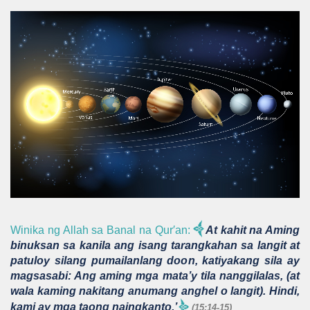
Winika ng Allah sa Banal na Qur′an:
At kahit na Aming
binuksan sa kanila ang isang tarangkahan sa langit at
patuloy silang pumailanlang doon, katiyakang sila ay
magsasabi: Ang aming mga mata’y tila nanggilalas, (at
wala kaming nakitang anumang anghel o langit). Hindi,
kami ay mga taong naingkanto.’
(15:14-15)