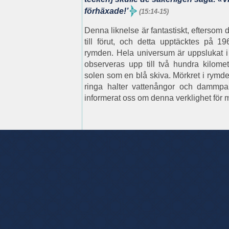
förhäxade!’
(15:14-15)
Denna liknelse är fantastiskt, eftersom 
till förut, och detta upptäcktes på 1
rymden. Hela universum är uppslukat i
observeras upp till två hundra kilome
solen som en blå skiva. Mörkret i rymden
ringa halter vattenångor och dammpar
informerat oss om denna verklighet för m