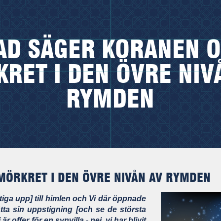
AD SÄGER KORANEN 
RET I DEN ÖVRE NIV
RYMDEN
MÖRKRET I DEN ÖVRE NIVÅN AV RYMDEN
iga upp] till himlen och Vi där öppnade
ätta sin uppstigning [och se de största
 offer för en synvilla - nej, vi har blivit