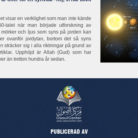
det visar en verklighet som man inte kände
960-talet när man började utforskning av
 mörker och ljus som syns på jorden kan
ter ovanför jordytan, bortom det så syns
 sträcker sig i alla riktningar på grund av
tiklar. Upphöjd är Allah (Gud) som har
er än tretton hundra år sedan.
PUBLICERAD AV