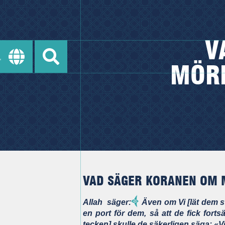
V
MÖRK
VAD SÄGER KORANEN OM 
Allah säger:
Även om Vi [lät dem st
en port för dem, så att de fick forts
tecken] skulle de säkerligen säga: «Vi är