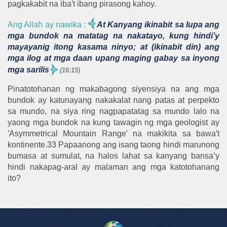
pagkakabit na iba′t ibang pirasong kahoy.
Ang Allah ay nawika
:
At Kanyang ikinabit sa lupa ang
mga bundok na matatag na nakatayo, kung hindi’y
mayayanig itong kasama ninyo; at (ikinabit din) ang
mga ilog at mga daan upang maging gabay sa inyong
mga sarilis
(16:15)
Pinatotohanan ng makabagong siyensiya na ang mga
bundok ay katunayang nakakalat nang patas at perpekto
sa mundo, na siya ring nagpapatatag sa mundo lalo na
yaong mga bundok na kung tawagin ng mga geologist ay
′Asymmetrical Mountain Range′ na makikita sa bawa′t
kontinente.33 Papaanong ang isang taong hindi marunong
bumasa at sumulat, na halos lahat sa kanyang bansa’y
hindi nakapag-aral ay malaman ang mga katotohanang
ito?