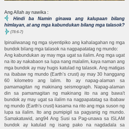
Ang Allah ay nawika
:
Hindi ba Namin ginawa ang kalupaan bilang
himlayan, at ang mga kabundukan bilang mga talasok?
(78:6-7)
Ipinaliwanag ng mga siyentipiko ang kahalagahan ng mga
bundok bilang mga talasok na nagpapatatag ng mundo:
Ang kabundukan ay may mga ugat sa ilalim. Ang mga ugat
na ito ay nakabaon sa lupa nang malalim, kaya naman ang
mga bundok ay may hugis katulad ng talasok. Ang matigas
na ibabaw ng mundo (Earth’s crust) ay may 30 hanggang
60 kilometro ang lalim. Ito ay napag-alaman sa
pamamagitan ng makinang seismograph. Napag-alaman
din sa pamamagitan ng makinang ito na ang bawa′t
bundok ay may ugat sa ilalim na nagpapatatag sa ibabaw
ng mundo (Earth′s crust) kasama na rito ang mga suson ng
lupa sa ilalim. Ito ang pumipigil sa pagyanig ng mundo.
Samakatuwid, ang94 Ang Susi sa Pag-unawa sa ISLAM
bundok ay katulad ng isang pako na nagdadala sa