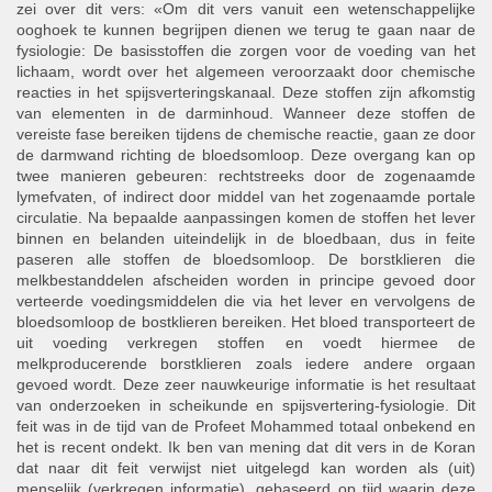
zei over dit vers: «Om dit vers vanuit een wetenschappelijke
ooghoek te kunnen begrijpen dienen we terug te gaan naar de
fysiologie: De basisstoffen die zorgen voor de voeding van het
lichaam, wordt over het algemeen veroorzaakt door chemische
reacties in het spijsverteringskanaal. Deze stoffen zijn afkomstig
van elementen in de darminhoud. Wanneer deze stoffen de
vereiste fase bereiken tijdens de chemische reactie, gaan ze door
de darmwand richting de bloedsomloop. Deze overgang kan op
twee manieren gebeuren: rechtstreeks door de zogenaamde
lymefvaten, of indirect door middel van het zogenaamde portale
circulatie. Na bepaalde aanpassingen komen de stoffen het lever
binnen en belanden uiteindelijk in de bloedbaan, dus in feite
paseren alle stoffen de bloedsomloop. De borstklieren die
melkbestanddelen afscheiden worden in principe gevoed door
verteerde voedingsmiddelen die via het lever en vervolgens de
bloedsomloop de bostklieren bereiken. Het bloed transporteert de
uit voeding verkregen stoffen en voedt hiermee de
melkproducerende borstklieren zoals iedere andere orgaan
gevoed wordt. Deze zeer nauwkeurige informatie is het resultaat
van onderzoeken in scheikunde en spijsvertering-fysiologie. Dit
feit was in de tijd van de Profeet Mohammed totaal onbekend en
het is recent ondekt. Ik ben van mening dat dit vers in de Koran
dat naar dit feit verwijst niet uitgelegd kan worden als (uit)
menselijk (verkregen informatie), gebaseerd op tijd waarin deze