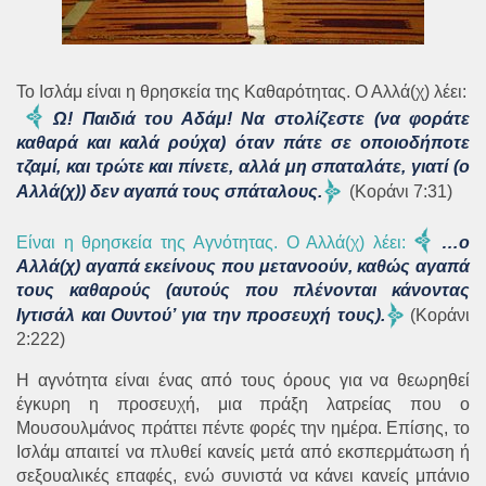
Το Ισλάμ είναι η θρησκεία της Καθαρότητας. Ο Αλλά(χ) λέει:
Ω! Παιδιά του Αδάμ! Να στολίζεστε (να φοράτε
καθαρά και καλά ρούχα) όταν πάτε σε οποιοδήποτε
τζαμί, και τρώτε και πίνετε, αλλά μη σπαταλάτε, γιατί (ο
Αλλά(χ)) δεν αγαπά τους σπάταλους.
(Κοράνι 7:31)
Είναι η θρησκεία της Αγνότητας. Ο Αλλά(χ) λέει
:
…ο
Αλλά(χ) αγαπά εκείνους που μετανοούν, καθώς αγαπά
τους καθαρούς (αυτούς που πλένονται κάνοντας
Ιγτισάλ και Ουντού’ για την προσευχή τους).
(Κοράνι
2:222)
Η αγνότητα είναι ένας από τους όρους για να θεωρηθεί
έγκυρη η προσευχή, μια πράξη λατρείας που ο
Μουσουλμάνος πράττει πέντε φορές την ημέρα. Επίσης, το
Ισλάμ απαιτεί να πλυθεί κανείς μετά από εκσπερμάτωση ή
σεξουαλικές επαφές, ενώ συνιστά να κάνει κανείς μπάνιο