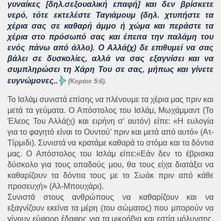
γυναίκες [δηλ.σεξουαλική επαφή] και δεν βρίσκετε
νερό, τότε εκτελέστε Ταγιάμουμ (δηλ. χτυπήστε τα
χέρια σας σε καθαρή άμμο ή χώμα και περάστε τα
χέρια στο πρόσωπό σας και έπειτα την παλάμη του
ενός πάνω από άλλο). Ο Αλλά(χ) δε επιθυμεί να σας
βάλει σε δυσκολίες, αλλά να σας εξαγνίσει και να
συμπληρώσει τη Χάρη Του σε σας, μήπως και γίνετε
ευγνώμονες..
(Κοράνι 5:6).
Το Ισλάμ συνιστά επίσης να πλένουμε τα χέρια μας πριν και
μετά τα γεύματα. Ο Απόστολος του Ισλάμ, Μωχάμμαντ (Το
Έλεος Του Αλλά(χ) και ειρήνη σ’ αυτόν) είπε: «Η ευλογία
για το φαγητό είναι το Ουντού’ πριν και μετά από αυτό» (Ατ-
Τίρμιδι). Συνιστά να κρατάμε καθαρά το στόμα και τα δόντια
μας. Ο Απόστολος του Ισλάμ είπε:«Εάν δεν το έβρισκα
δύσκολο για τους οπαδούς μου, θα τους είχα διατάξει να
καθαρίζουν τα δόντια τους με το Σωάκ πριν από κάθε
προσευχή» (Αλ-Μπουχάρι).
Συνιστά στους ανθρώπους να καθαρίζουν και να
εξαγνίζουν εκείνα τα μέρη (του σώματος) που μπορούν να
γίνουν εύφορο έδαφος για τα μικρόβια και εστία μόλυνσης.