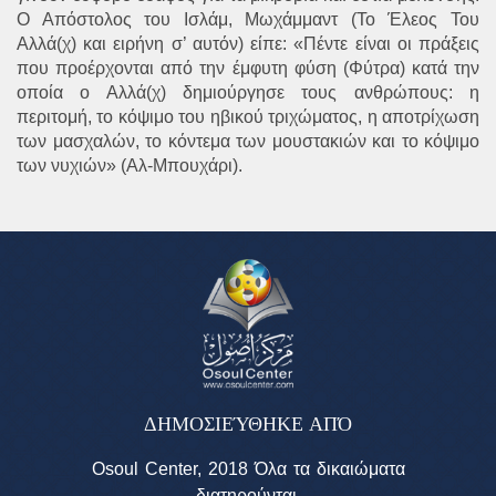
Ο Απόστολος του Ισλάμ, Μωχάμμαντ (Το Έλεος Του
Αλλά(χ) και ειρήνη σ’ αυτόν) είπε: «Πέντε είναι οι πράξεις
που προέρχονται από την έμφυτη φύση (Φύτρα) κατά την
οποία ο Αλλά(χ) δημιούργησε τους ανθρώπους: η
περιτομή, το κόψιμο του ηβικού τριχώματος, η αποτρίχωση
των μασχαλών, το κόντεμα των μουστακιών και το κόψιμο
των νυχιών» (Αλ-Μπουχάρι).
ΔΗΜΟΣΙΕΎΘΗΚΕ ΑΠΌ
Osoul Center, 2018 Όλα τα δικαιώματα
διατηρούνται.