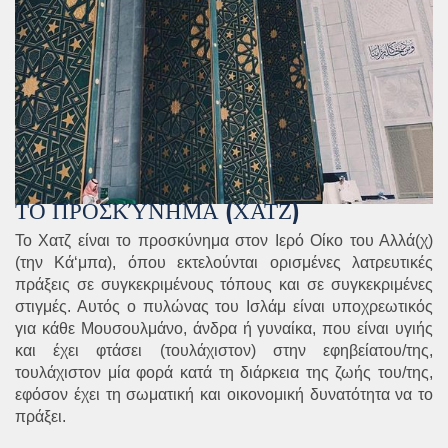
ΤΟ ΠΡΟΣΚΎΝΗΜΑ (ΧΑΤΖ)
Το Χατζ είναι το προσκύνημα στον Ιερό Οίκο του Αλλά(χ)
(την Κά‘μπα), όπου εκτελούνται ορισμένες λατρευτικές
πράξεις σε συγκεκριμένους τόπους και σε συγκεκριμένες
στιγμές. Αυτός ο πυλώνας του Ισλάμ είναι υποχρεωτικός
για κάθε Μουσουλμάνο, άνδρα ή γυναίκα, που είναι υγιής
και έχει φτάσει (τουλάχιστον) στην εφηβείατου/της,
τουλάχιστον μία φορά κατά τη διάρκεια της ζωής του/της,
εφόσον έχει τη σωματική και οικονομική δυνατότητα να το
πράξει.