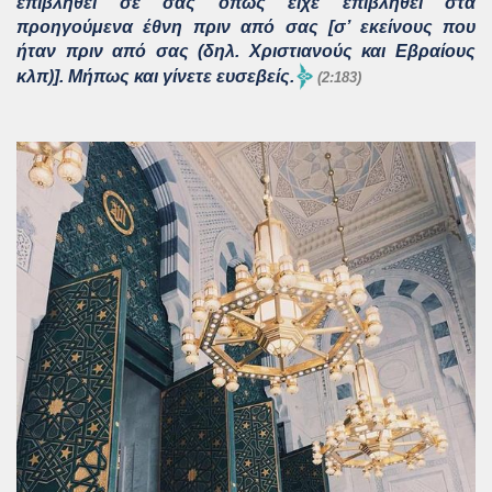
επιβληθεί σε σας όπως είχε επιβληθεί στα
προηγούμενα έθνη πριν από σας [σ’ εκείνους που
ήταν πριν από σας (δηλ. Χριστιανούς και Εβραίους
κλπ)]. Μήπως και γίνετε ευσεβείς.
(2:183)