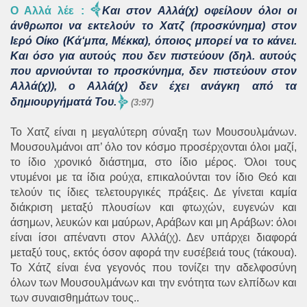
Ο Αλλά λέε
:
Και στον Αλλά(χ) οφείλουν όλοι οι
άνθρωποι να εκτελούν το Χατζ (προσκύνημα) στον
Ιερό Οίκο (Κά‘μπα, Μέκκα), όποιος μπορεί να το κάνει.
Και όσο για αυτούς που δεν πιστεύουν (δηλ. αυτούς
που αρνιούνται το προσκύνημα, δεν πιστεύουν στον
Αλλά(χ)), ο Αλλά(χ) δεν έχει ανάγκη από τα
δημιουργήματά Του.
(3:97)
Το Χατζ είναι η μεγαλύτερη σύναξη των Μουσουλμάνων.
Μουσουλμάνοι απ’ όλο τον κόσμο προσέρχονται όλοι μαζί,
το ίδιο χρονικό διάστημα, στο ίδιο μέρος. Όλοι τους
ντυμένοι με τα ίδια ρούχα, επικαλούνται τον ίδιο Θεό και
τελούν τις ίδιες τελετουργικές πράξεις. Δε γίνεται καμία
διάκριση μεταξύ πλουσίων και φτωχών, ευγενών και
άσημων, λευκών και μαύρων, Αράβων και μη Αράβων: όλοι
είναι ίσοι απέναντι στον Αλλά(χ). Δεν υπάρχει διαφορά
μεταξύ τους, εκτός όσον αφορά την ευσέβειά τους (τάκουα).
Το Χάτζ είναι ένα γεγονός που τονίζει την αδελφοσύνη
όλων των Μουσουλμάνων και την ενότητα των ελπίδων και
των συναισθημάτων τους..