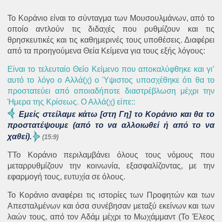
Το Κοράνιο είναι το σύνταγμα των Μουσουλμάνων, από το
οποίο αντλούν τις διδαχές που ρυθμίζουν και τις
θρησκευτικές και τις καθημερινές τους υποθέσεις. Διαφέρει
από τα προηγούμενα Θεία Κείμενα για τους εξής λόγους:
Είναι το τελευταίο Θείο Κείμενο που αποκαλύφθηκε και γι’
αυτό το λόγο ο Αλλά(χ) ο Ύψιστος υποσχέθηκε ότι θα το
προστατεύει από οποιαδήποτε διαστρέβλωση μέχρι την
Ήμερα της Κρίσεως. Ο Αλλά(χ) είπε:
:
Εμείς στείλαμε κάτω [στη Γη] το Κοράνιο και θα το
προστατέψουμε (από το να αλλοιωθεί ή από το να
χαθεί).
(15:9)
TΤο Κοράνιο περιλαμβάνει όλους τους νόμους που
μεταρρυθμίζουν την κοινωνία, εξασφαλίζοντας, με την
εφαρμογή τους, ευτυχία σε όλους.
Το Κοράνιο αναφέρει τις ιστορίες των Προφητών και των
Απεσταλμένων και όσα συνέβησαν μεταξύ εκείνων και των
λαών τους, από τον Αδάμ μέχρι το Μωχάμμαντ (Το Έλεος