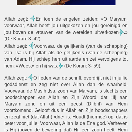
Allah zegt:
En toen de engelen zeiden: «O Maryam,
voorwaar, Allah heeft jou uitgekozen en jou gereinigd en
jou boven de vrouwen van de werelden uitverkozen
.»
(De Koran: 3 -42).
Allah zegt:
Voorwaar, de gelijkenis (van de schepping)
van ,Isa is bij Allah als de gelijkenis (van de schepping)
van Adam. Hij schiep hen uit aarde en zei vervolgens tot
hem: «Wees,» en hij was.
(De Koran: 3- 59).
Allah zegt:
O lieden van de schrift, overdrijft niet in jullie
godsdienst en zeg niet over Allah dan de waarheid.
Voorwaar, de Masih ,Isa, zoon van Maryam, is slechts een
boodschapper van Allah en Zijn Woord, dat Hij aan
Maryam zond en uit een geest (Djibril) van Hem
voortkomend. Gelooft dus in Allah en Zijn boodschappers
en zegt niet (dat Allah) ‹drie› is. Houdt (hiermee) op, dat is
beter voor jullie. Voorwaar, Allah is de Ene god. Verheven
is Hij (boven de bewering dat) Hij een zoon heeft. Hem