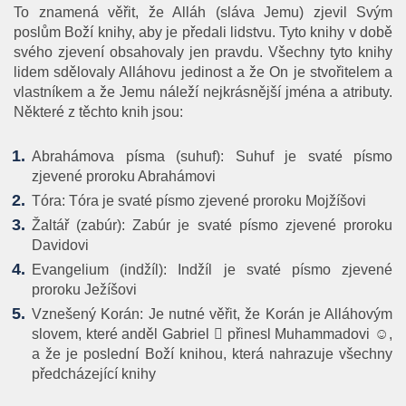
To znamená věřit, že Alláh (sláva Jemu) zjevil Svým
poslům Boží knihy, aby je předali lidstvu. Tyto knihy v době
svého zjevení obsahovaly jen pravdu. Všechny tyto knihy
lidem sdělovaly Alláhovu jedinost a že On je stvořitelem a
vlastníkem a že Jemu náleží nejkrásnější jména a atributy.
Některé z těchto knih jsou:
Abrahámova písma (suhuf):
Suhuf je svaté písmo
zjevené proroku Abrahámovi
Tóra:
Tóra je svaté písmo zjevené proroku Mojžíšovi
Žaltář (zabúr):
Zabúr je svaté písmo zjevené proroku
Davidovi
Evangelium (indžíl):
Indžíl je svaté písmo zjevené
proroku Ježíšovi
Vznešený Korán: Je nutné věřit, že Korán je Alláhovým
slovem, které anděl Gabriel  přinesl Muhammadovi ☺,
a že je poslední Boží knihou, která nahrazuje všechny
předcházející knihy