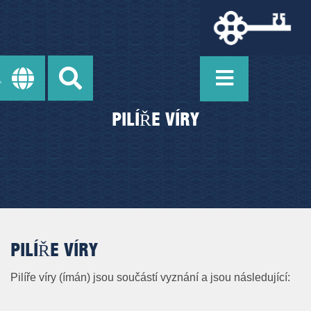
PILÍŘE VÍRY
PILÍŘE VÍRY
Pilíře víry (ímán) jsou součástí vyznání a jsou následující: