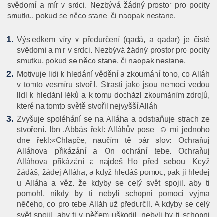
svědomí a mír v srdci. Nezbývá žádný prostor pro pocity
smutku, pokud se něco stane, či naopak nestane.
Výsledkem víry v předurčení (qadá, a qadar) je čisté
svědomí a mír v srdci. Nezbývá žádný prostor pro pocity
smutku, pokud se něco stane, či naopak nestane.
Motivuje lidi k hledání vědění a zkoumání toho, co Alláh
v tomto vesmíru stvořil. Strasti jako jsou nemoci vedou
lidi k hledání léků a k tomu dochází zkoumáním zdrojů,
které na tomto světě stvořil nejvyšší Alláh
Zvyšuje spoléhání se na Alláha a odstraňuje strach ze
stvoření. Ibn ,Abbás řekl: Alláhův posel ☺ mi jednoho
dne řekl:«Chlapče, naučím tě pár slov: Ochraňuj
Alláhova přikázání a On ochrání tebe. Ochraňuj
Alláhova přikázání a najdeš Ho před sebou. Když
žádáš, žádej Alláha, a když hledáš pomoc, pak ji hledej
u Alláha a věz, že kdyby se celý svět spojil, aby ti
pomohl, nikdy by ti nebyli schopni pomoci vyjma
něčeho, co pro tebe Alláh už předurčil. A kdyby se celý
svět spojil, aby ti v něčem uškodil, nebyli by ti schopni