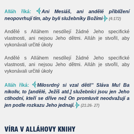
Alláh říká
:
Ani Mesiáš, ani andělé přiblížení
neopovrhují tím, aby byli služebníky Božími
(4:172)
Andělé s Alláhem nesdílejí žádné Jeho specifické
vlastnosti, ani nejsou Jeho dětmi. Alláh je stvořil, aby
vykonávali určité úkoly
Andělé s Alláhem nesdílejí žádné Jeho specifické
vlastnosti, ani nejsou Jeho dětmi. Alláh je stvořil, aby
vykonávali určité úkoly
Alláh říká
:
Milosrdný si vzal děti!“ Sláva Mu! Ba
nikoliv, to [andělé, Ježíš atd.] služebníci jsou jen Jeho
ctihodní, kteří se dříve než On promluvit neodvažují a
jen podle rozkazu Jeho jednají.
(21:26- 27)
VÍRA V ALLÁHOVY KNIHY