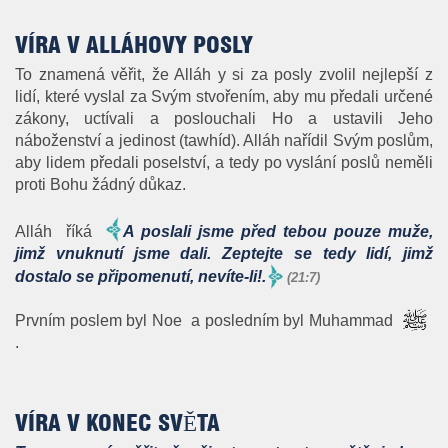
VÍRA V ALLÁHOVY POSLY
To znamená věřit, že Alláh y si za posly zvolil nejlepší z
lidí, které vyslal za Svým stvořením, aby mu předali určené
zákony, uctívali a poslouchali Ho a ustavili Jeho
náboženství a jedinost (tawhíd). Alláh nařídil Svým poslům,
aby lidem předali poselství, a tedy po vyslání poslů neměli
proti Bohu žádný důkaz.
Alláh
říká
A poslali jsme před tebou pouze muže,
jimž vnuknutí jsme dali. Zeptejte se tedy lidí, jimž
dostalo se připomenutí, nevíte-li!.
(21:7)
Prvním poslem byl Noe a posledním byl Muhammad
.
VÍRA V KONEC SVĚTA