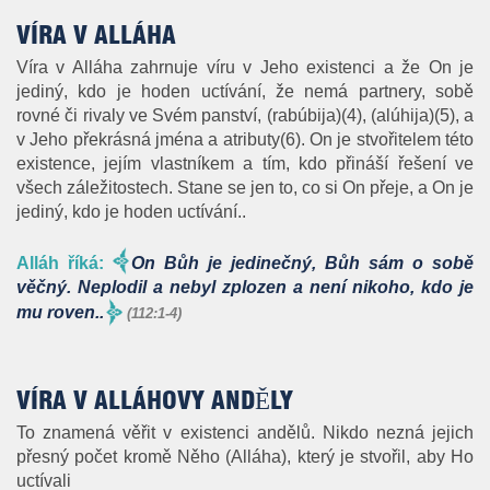
VÍRA V ALLÁHA
Víra v Alláha zahrnuje víru v Jeho existenci a že On je
jediný, kdo je hoden uctívání, že nemá partnery, sobě
rovné či rivaly ve Svém panství, (rabúbija)(4), (alúhija)(5), a
v Jeho překrásná jména a atributy(6). On je stvořitelem této
existence, jejím vlastníkem a tím, kdo přináší řešení ve
všech záležitostech. Stane se jen to, co si On přeje, a On je
jediný, kdo je hoden uctívání..
Alláh říká:
On Bůh je jedinečný, Bůh sám o sobě
věčný. Neplodil a nebyl zplozen a není nikoho, kdo je
mu roven..
(112:1-4)
VÍRA V ALLÁHOVY ANDĚLY
To znamená věřit v existenci andělů. Nikdo nezná jejich
přesný počet kromě Něho (Alláha), který je stvořil, aby Ho
uctívali