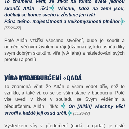
To znamená věřit, že život na tomto světě jednou
skončí. Alláh říká:
Všichni, kdož na zemi jsou,
dočkají se konce svého a zůstane jen tvář
Pána tvého, majestátnosti a velkomyslnosti plného
r
(55:26-27)
Poté Alláh vzkřísí všechno stvoření, bude je soudit a
odmění věčným životem v ráji (džanna) ty, kdo uspějí díky
svým dobrým skutkům, víře (v Alláha) a následování svých
proroků a poslů
VÍRA V PŘEDURČENÍ «QADÁ
,
» A «QADAR»
To znamená věřit, že Alláh o všem věděl dřív, než to
vzniklo, a také ví, co se se vším stane v budoucnu. Poté
vše uvedl v život v souladu se Svým věděním a
předurčením. Alláh říká:
On [Alláh] všechny věci
stvořil a každé její osud určil.
(55:26-27)
Výsledkem víry v předurčení (qadá, a qadar) je čisté