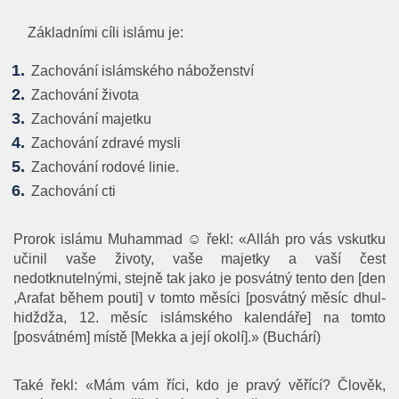
Základními cíli islámu je:
Zachování islámského náboženství
Zachování života
Zachování majetku
Zachování zdravé mysli
Zachování rodové linie.
Zachování cti
Prorok islámu Muhammad ☺ řekl: «Alláh pro vás vskutku
učinil vaše životy, vaše majetky a vaší čest
nedotknutelnými, stejně tak jako je posvátný tento den [den
,Arafat během pouti] v tomto měsíci [posvátný měsíc dhul-
hidždža, 12. měsíc islámského kalendáře] na tomto
[posvátném] místě [Mekka a její okolí].» (Buchárí)
Také řekl: «Mám vám říci, kdo je pravý věřící? Člověk,