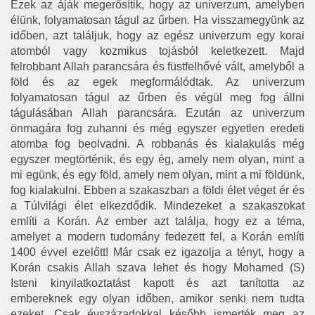
Ezek az áják megerősítik, hogy az univerzum, amelyben
élünk, folyamatosan tágul az űrben. Ha visszamegyünk az
időben, azt találjuk, hogy az egész univerzum egy korai
atomból vagy kozmikus tojásból keletkezett. Majd
felrobbant Allah parancsára és füstfelhővé vált, amelyből a
föld és az egek megformálódtak. Az univerzum
folyamatosan tágul az űrben és végül meg fog állni
tágulásában Allah parancsára. Ezután az univerzum
önmagára fog zuhanni és még egyszer egyetlen eredeti
atomba fog beolvadni. A robbanás és kialakulás még
egyszer megtörténik, és egy ég, amely nem olyan, mint a
mi egünk, és egy föld, amely nem olyan, mint a mi földünk,
fog kialakulni. Ebben a szakaszban a földi élet véget ér és
a Túlvilági élet elkezdődik. Mindezeket a szakaszokat
említi a Korán. Az ember azt találja, hogy ez a téma,
amelyet a modern tudomány fedezett fel, a Korán említi
1400 évvel ezelőtt! Már csak ez igazolja a tényt, hogy a
Korán csakis Allah szava lehet és hogy Mohamed (S)
Isteni kinyilatkoztatást kapott és azt tanította az
embereknek egy olyan időben, amikor senki nem tudta
ezeket. Csak évszázadokkal később ismerték meg az