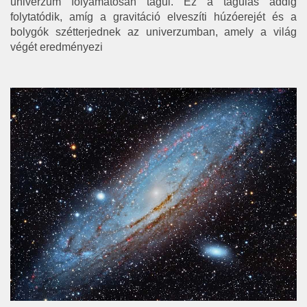
univerzum folyamatosan tágul. Ez a tágulás addig
folytatódik, amíg a gravitáció elveszíti húzóerejét és a
bolygók szétterjednek az univerzumban, amely a világ
végét eredményezi