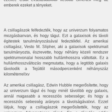
emberek ezeket a tényeket.
A csillagászok felfedezték, hogy az univerzum folyamatos
mozgásbanvan, és hogy tágul. Ezt a galaxisok és távoli
égitestek tanulmányozásával fedeztékfel. Az amerikai
csillagász, Vesto M. Slipher, aki a galaxisok spektrumait
tanulmányozta, észrevette, hogy néhány közeli rendszer
spektrumvonalai hosszabb hullámhosszra váltottak. Ez a
hullámhosszváltozás megmutatta, hogy a legtöbb galaxis
távolodik a Tejúttól másodpercenként néhányszáz
kilométerrel!xv
Az amerikai csillagász, Edwin Hubble megerősítette, hogy
az univerzum tágul és hogy minél távolibb egy galaxis,
annál magasabb a recessziós sebessége; és hogy a
recessziós sebesség arányos a távolságávalxvi. Ezzel
látjuk, hogy a csillagászok megerősítették, hogy az