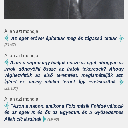
Allah azt mondja:
Az eget erővel építettük meg és tágassá tettük
(51:47)
Allah azt mondja:
Azon a napon úgy hajtjuk össze az eget, ahogyan az
írnok göngyölíti össze az iratok tekercseit? Ahogy
véghezvittük az első teremtést, megismételjük azt.
Ígéret ez, amely minket terhel. Így cselekszünk
(21:104)
Allah azt mondja:
“Azon a napon, amikor a Föld másik Földdé változik
és az egek is és ők az Egyedüli, és a Győzedelmes
Allah elé járulnak
(14:48)