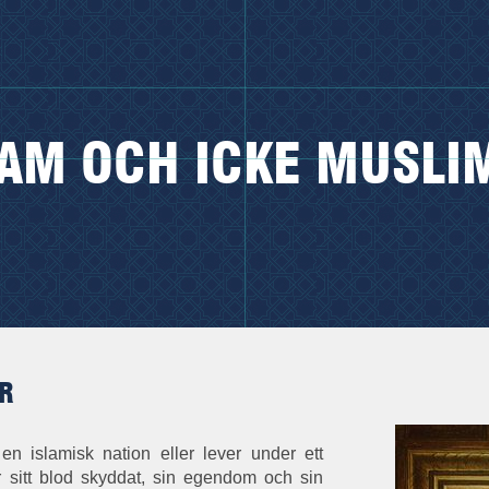
LAM OCH ICKE MUSLI
ER
n islamisk nation eller lever under ett
får sitt blod skyddat, sin egendom och sin