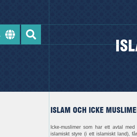
IS
ISLAM OCH ICKE MUSLIM
Icke-muslimer som har ett avtal med e
islamiskt styre (i ett islamiskt land), 