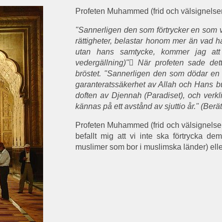
Profeten Muhammed
(frid och välsignels
"Sannerligen den som förtrycker en som 
rättigheter, belastar honom mer än vad h
utan hans samtycke, kommer jag at
vedergällning)" När profeten sade de
bröstet. "Sannerligen den som dödar en 
garanteratssäkerhet av Allah och Hans b
doften av Djennah (Paradiset), och verk
kännas på ett avstånd av sjuttio år." (Berä
Profeten Muhammed (frid och välsignelse
befallt mig att vi inte ska förtrycka d
muslimer som bor i muslimska länder) elle