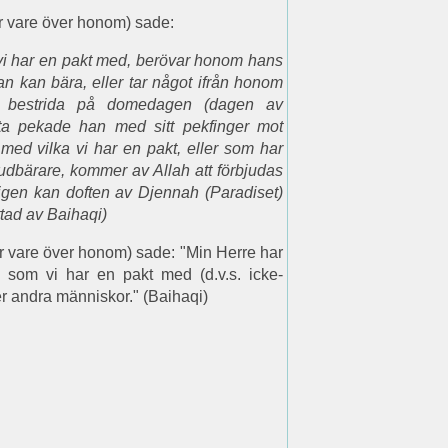
er vare över honom)
sade:
vi har en pakt med, berövar honom hans
an kan bära, eller tar något ifrån honom
t bestrida på domedagen (dagen av
tta pekade han med sitt pekfinger mot
med vilka vi har en pakt, eller som har
udbärare, kommer av Allah att förbjudas
ligen kan doften av Djennah (Paradiset)
ttad av Baihaqi)
r vare över honom) sade: "Min Herre har
em som vi har en pakt med (d.v.s. icke-
r andra människor." (Baihaqi)