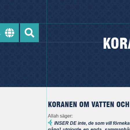
KOR
KORANEN OM VATTEN OCH 
Allah
säger:
INSER DE inte, de som vill förneka
gång] utgjorde en enda, sammanhåll