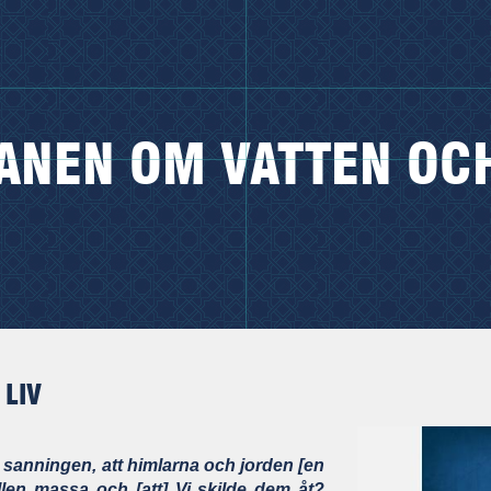
ANEN OM VATTEN OCH
LIV
 sanningen, att himlarna och jorden [en
en massa och [att] Vi skilde dem åt?