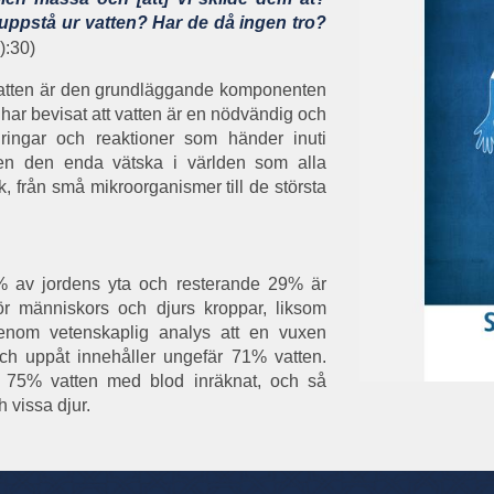
liv uppstå ur vatten? Har de då ingen tro?
):30)
 vatten är den grundläggande komponenten
 har bevisat att vatten är en nödvändig och
ringar och reaktioner som händer inuti
en den enda vätska i världen som alla
, från små mikroorganismer till de största
% av jordens yta och resterande 29% är
ör människors och djurs kroppar, liksom
genom vetenskaplig analys att en vuxen
ch uppåt innehåller ungefär 71% vatten.
n 75% vatten med blod inräknat, och så
 vissa djur.