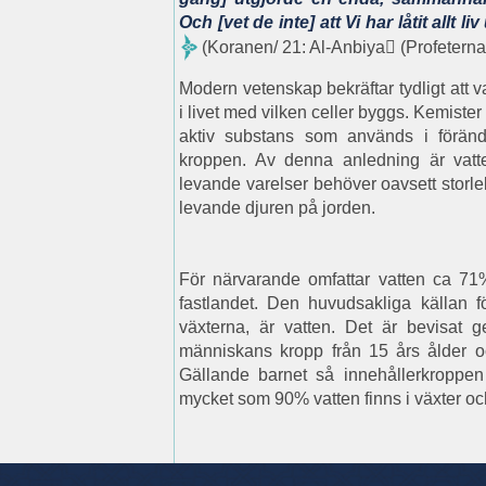
Och [vet de inte] att Vi har låtit allt 
(Koranen/ 21: Al-Anbiya

(Profeterna
Modern vetenskap bekräftar tydligt att
i livet med vilken celler byggs. Kemister
aktiv substans som används i föränd
kroppen. Av denna anledning är vatt
levande varelser behöver oavsett storlek
levande djuren på jorden.
För närvarande omfattar vatten ca 71
fastlandet. Den huvudsakliga källan f
växterna, är vatten. Det är bevisat 
människans kropp från 15 års ålder o
Gällande barnet så innehållerkroppe
mycket som 90% vatten finns i växter och