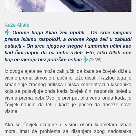
Kaže Allah:
Onome koga Allah želi uputiti - On srce njegovo
prema islamu raspoloži, a onome koga želi u zabludi
ostaviti - On srce njegovo stegne i umornim učini kao
kad čini napor da na nebo uzleti. Eto, tako Allah one
koji ne vjeruju bez podrške ostavi.
(6:125)
Iz ovoga ajeta se može zaključiti da kada se čovjek diže u
visine prema atmosferi, počinje teže disati. Razlog toga je
smanjenje zračnog pritiska i niska koncentracija kiseonika
koja se pojavljuje onda kada čovjek čini napor da poleti u
visinu prema nebuOvo je prvi put otkriveno onda kada je
čovjek naučio da leti i kada je počeo da doseže nove
visine.
Ako se čovjek uzdigne u visinu osam kilometara iznad
mora, imat će problema sa disanjem zbog nedostatka