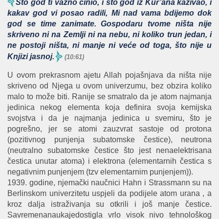
Što god ti važno činio, i što god iz Kur’ana kazivao, i
kakav god vi posao radili, Mi nad vama bdijemo dok
god se time zanimate. Gospodaru tvome ništa nije
skriveno ni na Zemlji ni na nebu, ni koliko trun jedan, i
ne postoji ništa, ni manje ni veće od toga, što nije u
Knjizi jasnoj.
(10:61)
U ovom prekrasnom ajetu Allah pojašnjava da ništa nije
skriveno od Njega u ovom univerzumu, bez obzira koliko
malo to može biti. Ranije se smatralo da je atom najmanja
jedinica nekog elementa koja definira svoja kemijska
svojstva i da je najmanja jedinica u svemiru, što je
pogrešno, jer se atomi zauzvrat sastoje od protona
(pozitivnog punjenja subatomske čestice), neutrona
(neutralno subatomske čestice što jest nenaelektrisana
čestica unutar atoma) i elektrona (elementarnih čestica s
negativnim punjenjem (tzv elementarnim punjenjem)).
1939. godine, njemački naučnici Hahn i Strassmann su na
Berlinskom univerzitetu uspjeli da podijele atom urana , a
kroz dalja istraživanja su otkrili i još manje čestice.
Savremenanaukajedostigla vrlo visok nivo tehnološkog