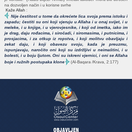
na dozvoljen način i u korisne svrhe
Kaže Allah :
Nije čestitost u tome da okrećete lica svoja prema istoku i
zapadu; čestiti su oni koji vjeruju u Allaha i u onaj svijet, i u
meleke, i u knjige, i u vjerovjesnike, i koji od imetka, iako im
je drag, daju rođacima, i siročadi, i siromasima, i putnicima, i
prosjacima, i za otkup iz ropstva, i koji molitvu obavljaju i
zekat daju, i koji obavezu svoju, kada je preuzmu,
ispunjavaju, naročito oni koji su izdržljivi u neimaštini, i u
bolesti, i u boju ljutom. Oni su iskreni vjernici, i oni se Allaha
boje i ružnih postupaka klone
(Al-Baqara /Krava, 2:177)
OBJAVLJEN