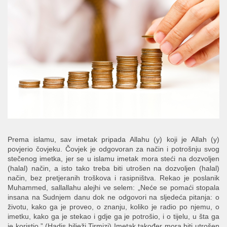
Prema islamu, sav imetak pripada Allahu (y) koji je Allah (y)
povjerio čovjeku. Čovjek je odgovoran za način i potrošnju svog
stečenog imetka, jer se u islamu imetak mora steći na dozvoljen
(halal) način, a isto tako treba biti utrošen na dozvoljen (halal)
način, bez pretjeranih troškova i rasipništva. Rekao je poslanik
Muhammed, sallallahu alejhi ve selem: „Neće se pomaći stopala
insana na Sudnjem danu dok ne odgovori na sljedeća pitanja: o
životu, kako ga je proveo, o znanju, koliko je radio po njemu, o
imetku, kako ga je stekao i gdje ga je potrošio, i o tijelu, u šta ga
je koristio.” (Hadis bilježi Tirmizi) Imetak također mora biti utrošen