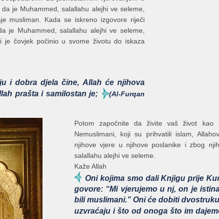
 da je Muhammed, salallahu alejhi ve seleme,
je musliman. Kada se iskreno izgovore riječi
da je Muhammed, salallahu alejhi ve seleme,
oji je čovjek počinio u svome životu do iskaza
ju i dobra djela čine, Allah će njihova
llah prašta i samilostan je;
(Al-Furqan
Potom započnite da živite vaš život kao mu
Nemuslimani, koji su prihvatili islam, Alla
njihove vjere u njihove poslanike i zbog n
salallahu alejhi ve seleme.
Kaže Allah
Oni kojima smo dali Knjigu prije Kur’
govore: “Mi vjerujemo u nj, on je isti
bili muslimani.” Oni će dobiti dvostruku
uzvraćaju i što od onoga što im dajemo