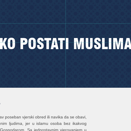
KO POSTATI MUSLIM
?
v poseban vjerski obred ili navika da se obavi,
enim ljudima, jer u islamu osoba bez ikakvog
m Gospodarom. Sa jednostavnim vjerovanjem u