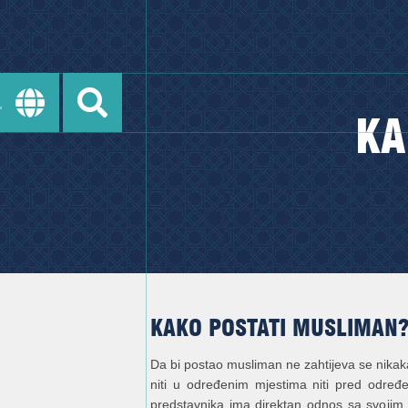
KA
KAKO POSTATI MUSLIMAN
Da bi postao musliman ne zahtijeva se nikaka
niti u određenim mjestima niti pred određ
predstavnika ima direktan odnos sa svoji