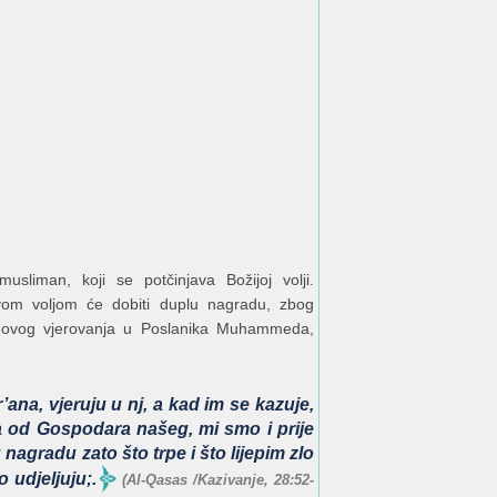
sliman, koji se potčinjava Božijoj volji.
hovom voljom će dobiti duplu nagradu, zbog
jihovog vjerovanja u Poslanika Muhammeda,
ana, vjeruju u nj, a kad im se kazuje,
na od Gospodara našeg, mi smo i prije
 nagradu zato što trpe i što lijepim zlo
 udjeljuju;.
(Al-Qasas /Kazivanje, 28:52-