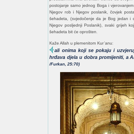
postojanje samo jednog Boga i vjerovanjem
Njegov rob i Njegov poslanik, čovjek posta
šehadeta, (svjedočenje da je Bog jedan i 
Njegov posljednji Poslanik), svaki grijeh k
šehadeta bit će oprošten.
Kaže Allah u plemenitom Kur’anu:
ali onima koji se pokaju i uzvjeru
hrđava djela u dobra promijeniti, a A
/Furkan, 25:70)